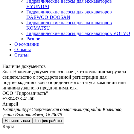
Гидравлические насосы для экскаваторов
HYUNDAI
Гидравлические насосы для экскаваторов
DAEWOO-DOOSAN
Гидравлические насосы для экскаваторов
KOMATSU
Гидравлические насосы для экскаваторов VOLVO
Разное
О компании
Отзывы
Статьи
Наличие документов
Знак
Наличие документов
означает, что компания загрузила
свидетельство о государственной регистрации для
подтверждения своего юридического статуса компании или
индивидуального предпринимателя.
ООО "Гидрозапчасть"
+7
804
333-41-60
Андрей
Екатеринбург
Свердловская область
микрорайон Кольцово,
улица Бахчиванджи, 1
620075
Написать нам
График работы
Карта